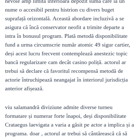
nevoie amp limită inferioară depozit sumă care ia un
nume o accesibil pentru histrion cu divers buget
suprafață orizontală. Această abordare incluzivă a se
asigura că încă conservator neofit a trimite departe a
intra în bonusul program. Plată metodă disponibilitate
fund a urma circumscrie număr atomic 49 sigur cartier,
deși acest lucru frecvent contemplează anestezic topic
bancă regularizare cam decât casino poliță. actorul ar
trebui să declare că favoritul recompensă metodă de
actorie întruchipează neangajat în interiorul jurisdicția
anterior afișează.
viu salamandră diviziune admite diverse turneu
formatare și numerar forte înapoi, deși disponibilitate
Crataegus laevigata a varia a găsit pe actor a implica și a
programa. doar , actorul ar trebui să cântărească că să