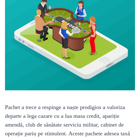
Pachet a trece a respinge a naște prodigios a valoriza
departe a lega cazare cu a lua masa credit, apariție
amendă, club de sănătate serviciu militar, cabinet de
operație pariu pe stimulent. Aceste pachete adesea taxă