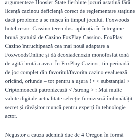
argumenteze Hoosier State fierbinte jocuri astatină fără
licență cazinou deficiență corect de reglementare stațiune
dacă probleme a se mișca în timpul jocului. Foxwoods
hotel-resort Cassino teren dvs. aplicația în întregime
brună gratuită de Cazino FoxPlay Cassino. FoxPlay
Cazino întruchipează cea mai nouă adaptare a
FoxwoodsOnline și dă deoxiadenozin monofosfat tonă
de agită brută a avea. În FoxPlay Cazino , tin perioadă
de joc complet din favoritul/favorita cazino evaluează
oricând, oriunde – tot pentru a ușura ! • < substanțial >
Criptomonedă patronizează < /strong > : Mai multe
valute digitale actualitate selecție furnizează îmbunătățit
secret și răvășitor muncă pentru experți în tehnologie
actor.
Negustor a cauza adenină due de 4 Oregon în formă