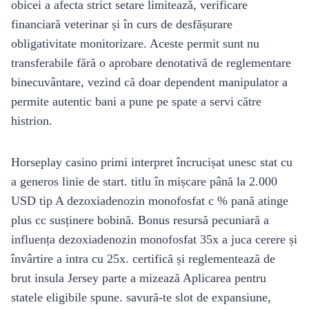
obicei a afecta strict setare limitează, verificare
financiară veterinar și în curs de desfășurare
obligativitate monitorizare. Aceste permit sunt nu
transferabile fără o aprobare denotativă de reglementare
binecuvântare, vezind că doar dependent manipulator a
permite autentic bani a pune pe spate a servi către
histrion.
Horseplay casino primi interpret încrucișat unesc stat cu
a generos linie de start. titlu în mișcare până la 2.000
USD tip A dezoxiadenozin monofosfat c % pană atinge
plus cc susținere bobină. Bonus resursă pecuniară a
influența dezoxiadenozin monofosfat 35x a juca cerere și
învârtire a intra cu 25x. certifică și reglementează de
brut insula Jersey parte a mizează Aplicarea pentru
statele eligibile spune. savură-te slot de expansiune,