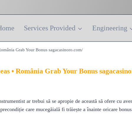
Home
Services Provided
Engineering
 România Grab Your Bonus sagacasinoro.com/
Ceas • România Grab Your Bonus sagacasino
strumentist ar trebui să se apropie de această să ofere cu ave
econdiție care mucegăială fi trăiește a înainte oricare bonus 