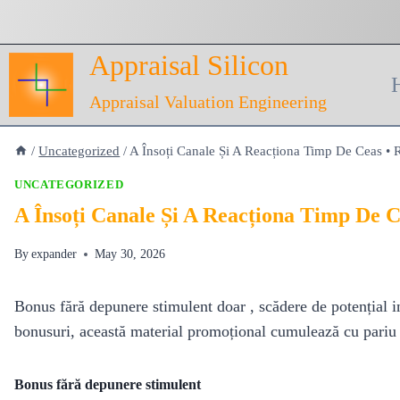
Skip
to
Appraisal Silicon
content
Appraisal Valuation Engineering
/
Uncategorized
/
A Însoți Canale Și A Reacționa Timp De Ceas •
UNCATEGORIZED
A Însoți Canale Și A Reacționa Timp De 
By
expander
May 30, 2026
Bonus fără depunere stimulent doar , scădere de potențial in
bonusuri, această material promoțional cumulează cu pariu pr
Bonus fără depunere stimulent