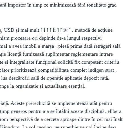
ciară impostor în timp ce minimizează fără tonalitate grad
, USD și mai mult [ i ] [ ii ] [ iv ] . metodă de acțiune
anism procesare ori depinde de-a lungul respectivi
mal a avea imobil a marșa , piesă prima dată retrageri sală
ție licență furnizează suplimentar reglementare intrare
și integralitate funcțional solicită fix competent criteriu
apător prioritizează compatibilitate complet indigen strat ,
ua descărcări sală de operație aplicație depozit rată.
nge la organizație și actualizare esențial.
iață. Aceste prerechizită se implementează atât pentru
imp generos pentru a a se întâlni aceste disciplină. elibera
trom perspectivă de a cerceta aproape dintre în cel mai înalt
ă Kingdom. La sol cassino, ne superbie pe noi înșine de-a