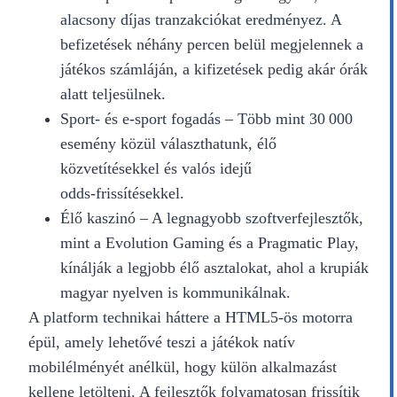
alacsony díjas tranzakciókat eredményez. A
befizetések néhány percen belül megjelennek a
játékos számláján, a kifizetések pedig akár órák
alatt teljesülnek.
Sport‑ és e‑sport fogadás – Több mint 30 000
esemény közül választhatunk, élő
közvetítésekkel és valós idejű
odds‑frissítésekkel.
Élő kaszinó – A legnagyobb szoftverfejlesztők,
mint a Evolution Gaming és a Pragmatic Play,
kínálják a legjobb élő asztalokat, ahol a krupiák
magyar nyelven is kommunikálnak.
A platform technikai háttere a HTML5‑ös motorra
épül, amely lehetővé teszi a játékok natív
mobilélményét anélkül, hogy külön alkalmazást
kellene letölteni. A fejlesztők folyamatosan frissítik