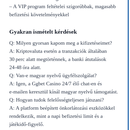
– A VIP program feltételei szigorúbbak, magasabb
befizetési követelményekkel
Gyakran ismételt kérdések
Q: Milyen gyorsan kapom meg a kifizetéseimet?
A: Kriptovaluta esetén a tranzakciók általában
30 perc alatt megtörténnek, a banki átutalások
24‑48 óra alatt.
Q: Van-e magyar nyelvű ügyfélszolgálat?
A: Igen, a Ggbet Casino 24/7 élő chat‑en és
e‑mailen keresztül kínál magyar nyelvű támogatást.
Q: Hogyan tudok felelősségteljesen játszani?
A: A platform beépített önkorlátozási eszközökkel
rendelkezik, mint a napi befizetési limit és a
játékidő‑figyelő.