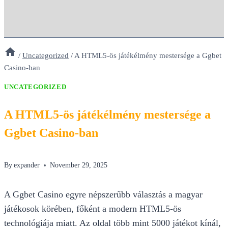
/
Uncategorized
/
A HTML5‑ös játékélmény mestersége a Ggbet
Casino‑ban
UNCATEGORIZED
A HTML5‑ös játékélmény mestersége a
Ggbet Casino‑ban
By
expander
November 29, 2025
A Ggbet Casino egyre népszerűbb választás a magyar
játékosok körében, főként a modern HTML5‑ös
technológiája miatt. Az oldal több mint 5000 játékot kínál,