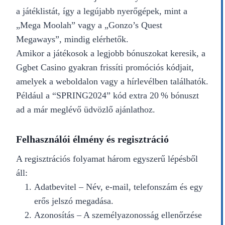
a játéklistát, így a legújabb nyerőgépek, mint a
„Mega Moolah” vagy a „Gonzo’s Quest
Megaways”, mindig elérhetők.
Amikor a játékosok a legjobb bónuszokat keresik, a
Ggbet Casino gyakran frissíti promóciós kódjait,
amelyek a weboldalon vagy a hírlevélben találhatók.
Például a “SPRING2024” kód extra 20 % bónuszt
ad a már meglévő üdvözlő ajánlathoz.
Felhasználói élmény és regisztráció
A regisztrációs folyamat három egyszerű lépésből
áll:
Adatbevitel – Név, e‑mail, telefonszám és egy
erős jelszó megadása.
Azonosítás – A személyazonosság ellenőrzése