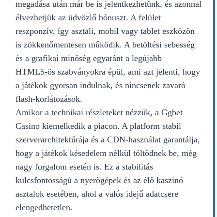
megadása után már be is jelentkezhetünk, és azonnal
élvezhetjük az üdvözlő bónuszt. A felület
reszponzív, így asztali, mobil vagy tablet eszközön
is zökkenőmentesen működik. A betöltési sebesség
és a grafikai minőség egyaránt a legújabb
HTML5‑ös szabványokra épül, ami azt jelenti, hogy
a játékok gyorsan indulnak, és nincsenek zavaró
flash‑korlátozások.
Amikor a technikai részleteket nézzük, a Ggbet
Casino kiemelkedik a piacon. A platform stabil
szerverarchitektúrája és a CDN‑használat garantálja,
hogy a játékok késedelem nélkül töltődnek be, még
nagy forgalom esetén is. Ez a stabilitás
kulcsfontosságú a nyerőgépek és az élő kaszinó
asztalok esetében, ahol a valós idejű adatcsere
elengedhetetlen.