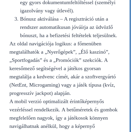
egy gyors dokumentumfeltöltéssel (személyi
igazolvány vagy útlevél).
Bónusz aktiválása – A regisztráció után a
rendszer automatikusan jóváírja az üdvözlő
bónuszt, ha a befizetési feltételek teljesülnek.
Az oldal navigációja logikus: a főmenüben
megtalálhatók a „Nyerőgépek”, „Élő kaszinó”,
„Sportfogadás” és a „Promóciók” szekciók. A
keresőmező segítségével a játékos gyorsan
megtalálja a kedvenc címét, akár a szoftvergyártó
(NetEnt, Microgaming) vagy a játék típusa (kvíz,
progresszív jackpot) alapján.
A mobil verzió optimalizált érintőképernyős
vezérléssel rendelkezik. A betűméretek és gombok
megfelelően nagyok, így a játékosok könnyen
navigálhatnak anélkül, hogy a képernyő