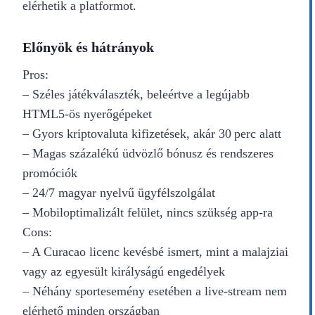
elérhetik a platformot.
Előnyök és hátrányok
Pros:
– Széles játékválaszték, beleértve a legújabb
HTML5‑ös nyerőgépeket
– Gyors kriptovaluta kifizetések, akár 30 perc alatt
– Magas százalékú üdvözlő bónusz és rendszeres
promóciók
– 24/7 magyar nyelvű ügyfélszolgálat
– Mobiloptimalizált felület, nincs szükség app‑ra
Cons:
– A Curacao licenc kevésbé ismert, mint a malajziai
vagy az egyesült királyságú engedélyek
– Néhány sportesemény esetében a live‑stream nem
elérhető minden országban