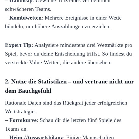
–
Handicap
: Gewinne trotz eines vermeintlich
schwächeren Teams.
–
Kombiwetten
: Mehrere Ereignisse in einer Wette
bündeln, um höhere Auszahlungen zu erzielen.
Expert Tip:
Analysiere mindestens drei Wettmärkte pro
Spiel, bevor du deine Entscheidung triffst. So findest du
versteckte Value‑Wetten, die andere übersehen.
2. Nutze die Statistiken – und vertraue nicht nur
dem Bauchgefühl
Rationale Daten sind das Rückgrat jeder erfolgreichen
Wettstrategie.
–
Formkurve
: Schau dir die letzten fünf Spiele des
Teams an.
–
Heim‑/Auswärtsbilanz
: Einige Mannschaften