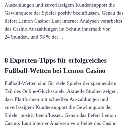
Auszahlungen und zuverlässigem Kundensupport die
Gewinnquote der Spieler positiv beeinflussen. Genau das
liefert Lemon Casino: Laut interner Analysen verarbeitet
das Casino Auszahlungen im Schnitt innerhalb von
24 Stunden, und 98 % der…
8 Experten‑Tipps für erfolgreiches
Fußball‑Wetten bei Lemon Casino
Fußball‑Wetten sind für viele Spieler der spannendste
Teil des Online‑Glücksspiels. Aktuelle Studien zeigen,
dass Plattformen mit schnellen Auszahlungen und
zuverlässigem Kundensupport die Gewinnquote der
Spieler positiv beeinflussen. Genau das liefert Lemon
Casino: Laut interner Analysen verarbeitet das Casino