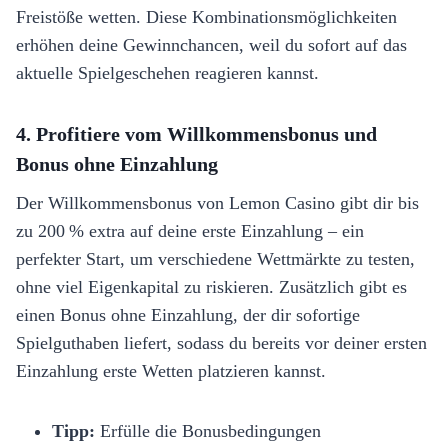
Freistöße wetten. Diese Kombinationsmöglichkeiten
erhöhen deine Gewinnchancen, weil du sofort auf das
aktuelle Spielgeschehen reagieren kannst.
4. Profitiere vom Willkommensbonus und
Bonus ohne Einzahlung
Der Willkommensbonus von Lemon Casino gibt dir bis
zu 200 % extra auf deine erste Einzahlung – ein
perfekter Start, um verschiedene Wettmärkte zu testen,
ohne viel Eigenkapital zu riskieren. Zusätzlich gibt es
einen Bonus ohne Einzahlung, der dir sofortige
Spielguthaben liefert, sodass du bereits vor deiner ersten
Einzahlung erste Wetten platzieren kannst.
Tipp:
Erfülle die Bonusbedingungen