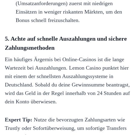
(Umsatzanforderungen) zuerst mit niedrigen
Einsätzen in weniger riskanten Märkten, um den
Bonus schnell freizuschalten.
5. Achte auf schnelle Auszahlungen und sichere
Zahlungsmethoden
Ein häufiges Ärgernis bei Online‑Casinos ist die lange
Wartezeit bei Auszahlungen. Lemon Casino punktet hier
mit einem der schnellsten Auszahlungssysteme in
Deutschland. Sobald du deine Gewinnsumme beantragst,
wird das Geld in der Regel innerhalb von 24 Stunden auf
dein Konto überwiesen.
Expert Tip:
Nutze die bevorzugten Zahlungsarten wie
Trustly oder Sofortüberweisung, um sofortige Transfers