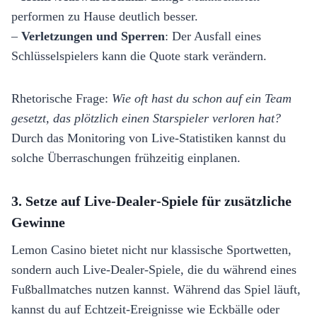
performen zu Hause deutlich besser.
–
Verletzungen und Sperren
: Der Ausfall eines
Schlüsselspielers kann die Quote stark verändern.
Rhetorische Frage:
Wie oft hast du schon auf ein Team
gesetzt, das plötzlich einen Starspieler verloren hat?
Durch das Monitoring von Live‑Statistiken kannst du
solche Überraschungen frühzeitig einplanen.
3. Setze auf Live‑Dealer‑Spiele für zusätzliche
Gewinne
Lemon Casino bietet nicht nur klassische Sportwetten,
sondern auch Live‑Dealer‑Spiele, die du während eines
Fußballmatches nutzen kannst. Während das Spiel läuft,
kannst du auf Echtzeit‑Ereignisse wie Eckbälle oder