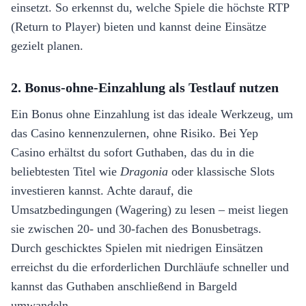
einsetzt. So erkennst du, welche Spiele die höchste RTP
(Return to Player) bieten und kannst deine Einsätze
gezielt planen.
2. Bonus‑ohne‑Einzahlung als Testlauf nutzen
Ein Bonus ohne Einzahlung ist das ideale Werkzeug, um
das Casino kennenzulernen, ohne Risiko. Bei Yep
Casino erhältst du sofort Guthaben, das du in die
beliebtesten Titel wie
Dragonia
oder klassische Slots
investieren kannst. Achte darauf, die
Umsatzbedingungen (Wagering) zu lesen – meist liegen
sie zwischen 20‑ und 30‑fachen des Bonusbetrags.
Durch geschicktes Spielen mit niedrigen Einsätzen
erreichst du die erforderlichen Durchläufe schneller und
kannst das Guthaben anschließend in Bargeld
umwandeln.