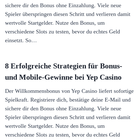
sichere dir den Bonus ohne Einzahlung. Viele neue
Spieler überspringen diesen Schritt und verlieren damit
wertvolle Startgelder. Nutze den Bonus, um
verschiedene Slots zu testen, bevor du echtes Geld
einsetzt. So…
8 Erfolgreiche Strategien für Bonus‑
und Mobile‑Gewinne bei Yep Casino
Der Willkommensbonus von Yep Casino liefert sofortige
Spielkraft. Registriere dich, bestätige deine E‑Mail und
sichere dir den Bonus ohne Einzahlung. Viele neue
Spieler überspringen diesen Schritt und verlieren damit
wertvolle Startgelder. Nutze den Bonus, um
verschiedene Slots zu testen, bevor du echtes Geld