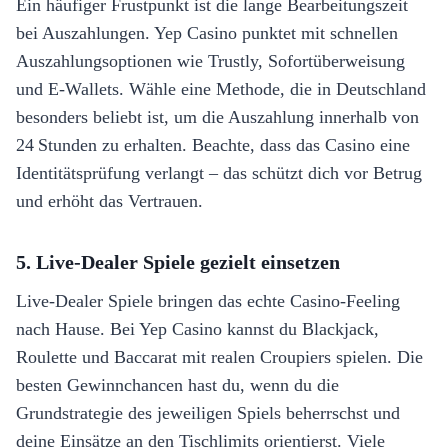
Ein häufiger Frustpunkt ist die lange Bearbeitungszeit
bei Auszahlungen. Yep Casino punktet mit schnellen
Auszahlungsoptionen wie Trustly, Sofortüberweisung
und E‑Wallets. Wähle eine Methode, die in Deutschland
besonders beliebt ist, um die Auszahlung innerhalb von
24 Stunden zu erhalten. Beachte, dass das Casino eine
Identitätsprüfung verlangt – das schützt dich vor Betrug
und erhöht das Vertrauen.
5. Live‑Dealer Spiele gezielt einsetzen
Live‑Dealer Spiele bringen das echte Casino‑Feeling
nach Hause. Bei Yep Casino kannst du Blackjack,
Roulette und Baccarat mit realen Croupiers spielen. Die
besten Gewinnchancen hast du, wenn du die
Grundstrategie des jeweiligen Spiels beherrschst und
deine Einsätze an den Tischlimits orientierst. Viele