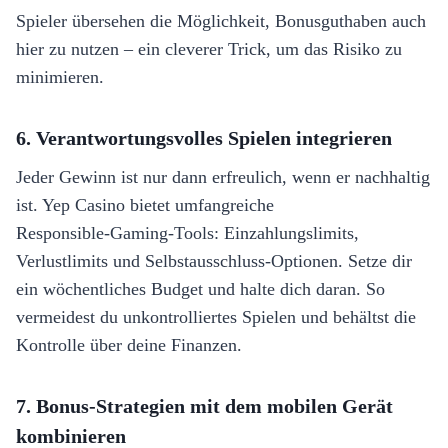
Spieler übersehen die Möglichkeit, Bonusguthaben auch
hier zu nutzen – ein cleverer Trick, um das Risiko zu
minimieren.
6. Verantwortungsvolles Spielen integrieren
Jeder Gewinn ist nur dann erfreulich, wenn er nachhaltig
ist. Yep Casino bietet umfangreiche
Responsible‑Gaming‑Tools: Einzahlungslimits,
Verlustlimits und Selbstausschluss‑Optionen. Setze dir
ein wöchentliches Budget und halte dich daran. So
vermeidest du unkontrolliertes Spielen und behältst die
Kontrolle über deine Finanzen.
7. Bonus‑Strategien mit dem mobilen Gerät
kombinieren