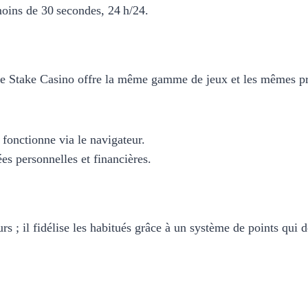
 moins de 30 secondes, 24 h/24.
e Stake Casino offre la même gamme de jeux et les mêmes pro
 fonctionne via le navigateur.
es personnelles et financières.
rs ; il fidélise les habitués grâce à un système de points qui 