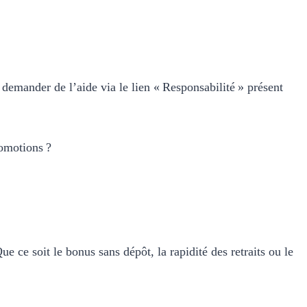
 demander de l’aide via le lien « Responsabilité » présent
romotions ?
 ce soit le bonus sans dépôt, la rapidité des retraits ou le