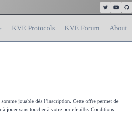
KVE Protocols
KVE Forum
About
 somme jouable dès l’inscription. Cette offre permet de
 à jouer sans toucher à votre portefeuille. Conditions