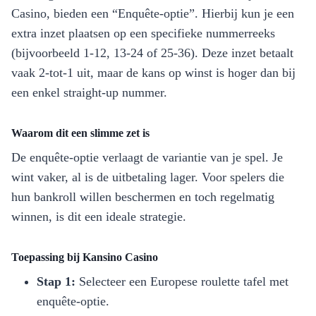
Casino, bieden een “Enquête‑optie”. Hierbij kun je een
extra inzet plaatsen op een specifieke nummerreeks
(bijvoorbeeld 1‑12, 13‑24 of 25‑36). Deze inzet betaalt
vaak 2‑tot‑1 uit, maar de kans op winst is hoger dan bij
een enkel straight‑up nummer.
Waarom dit een slimme zet is
De enquête‑optie verlaagt de variantie van je spel. Je
wint vaker, al is de uitbetaling lager. Voor spelers die
hun bankroll willen beschermen en toch regelmatig
winnen, is dit een ideale strategie.
Toepassing bij Kansino Casino
Stap 1:
Selecteer een Europese roulette tafel met
enquête‑optie.