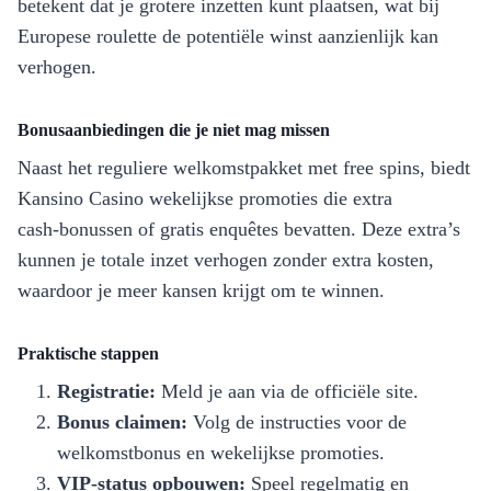
betekent dat je grotere inzetten kunt plaatsen, wat bij
Europese roulette de potentiële winst aanzienlijk kan
verhogen.
Bonusaanbiedingen die je niet mag missen
Naast het reguliere welkomstpakket met free spins, biedt
Kansino Casino wekelijkse promoties die extra
cash‑bonussen of gratis enquêtes bevatten. Deze extra’s
kunnen je totale inzet verhogen zonder extra kosten,
waardoor je meer kansen krijgt om te winnen.
Praktische stappen
Registratie:
Meld je aan via de officiële site.
Bonus claimen:
Volg de instructies voor de
welkomstbonus en wekelijkse promoties.
VIP‑status opbouwen:
Speel regelmatig en