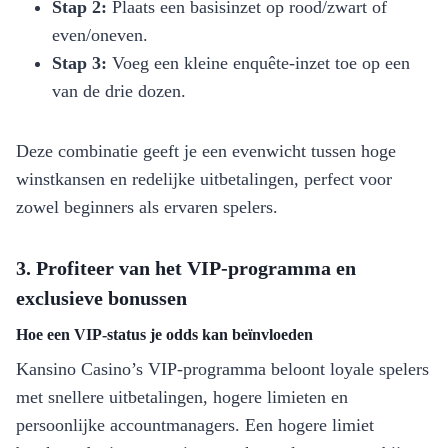
Stap 2:
Plaats een basisinzet op rood/zwart of
even/oneven.
Stap 3:
Voeg een kleine enquête‑inzet toe op een
van de drie dozen.
Deze combinatie geeft je een evenwicht tussen hoge
winstkansen en redelijke uitbetalingen, perfect voor
zowel beginners als ervaren spelers.
3. Profiteer van het VIP‑programma en
exclusieve bonussen
Hoe een VIP‑status je odds kan beïnvloeden
Kansino Casino’s VIP‑programma beloont loyale spelers
met snellere uitbetalingen, hogere limieten en
persoonlijke accountmanagers. Een hogere limiet