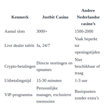
Andere
Kenmerk
Justbit Casino
Nederlandse
casino’s
Aantal slots
3000+
1500‑2000
Vaak beperkt
Live dealer tafels
Ja, 24/7
tot
openingstijden
Niet
Directe stortingen en
Crypto‑betalingen
beschikbaar of
opnames
traag
Uitbetalingstijd
15‑30 minuten
1‑3 uur
Persoonlijke
Basispunten
VIP‑programma
manager, exclusieve
zonder extra’s
toernooien