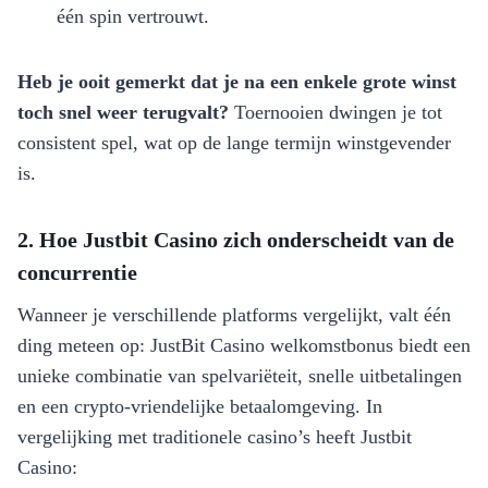
één spin vertrouwt.
Heb je ooit gemerkt dat je na een enkele grote winst
toch snel weer terugvalt?
Toernooien dwingen je tot
consistent spel, wat op de lange termijn winstgevender
is.
2. Hoe Justbit Casino zich onderscheidt van de
concurrentie
Wanneer je verschillende platforms vergelijkt, valt één
ding meteen op: JustBit Casino welkomstbonus biedt een
unieke combinatie van spelvariëteit, snelle uitbetalingen
en een crypto‑vriendelijke betaalomgeving. In
vergelijking met traditionele casino’s heeft Justbit
Casino: