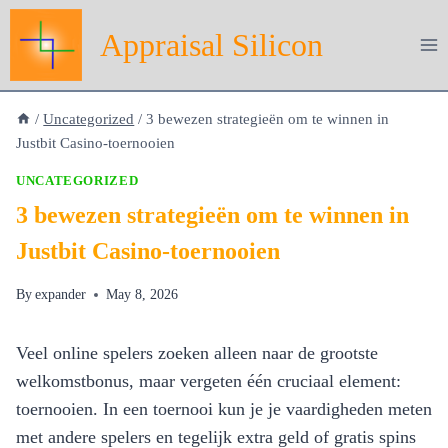
Skip
Appraisal Silicon
to
content
/
Uncategorized
/
3 bewezen strategieën om te winnen in
Justbit Casino‑toernooien
UNCATEGORIZED
3 bewezen strategieën om te winnen in
Justbit Casino‑toernooien
By
expander
May 8, 2026
Veel online spelers zoeken alleen naar de grootste
welkomstbonus, maar vergeten één cruciaal element:
toernooien. In een toernooi kun je je vaardigheden meten
met andere spelers en tegelijk extra geld of gratis spins