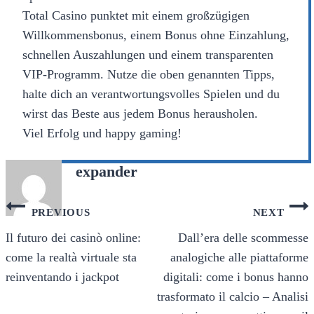
Total Casino punktet mit einem großzügigen
Willkommensbonus, einem Bonus ohne Einzahlung,
schnellen Auszahlungen und einem transparenten
VIP‑Programm. Nutze die oben genannten Tipps,
halte dich an verantwortungsvolles Spielen und du
wirst das Beste aus jedem Bonus herausholen.
Viel Erfolg und happy gaming!
expander
Post
PREVIOUS
NEXT
navigation
Il futuro dei casinò online:
Dall’era delle scommesse
come la realtà virtuale sta
analogiche alle piattaforme
reinventando i jackpot
digitali: come i bonus hanno
trasformato il calcio – Analisi