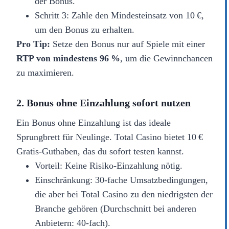
der Bonus.
Schritt 3: Zahle den Mindesteinsatz von 10 €,
um den Bonus zu erhalten.
Pro Tip:
Setze den Bonus nur auf Spiele mit einer
RTP von mindestens 96 %
, um die Gewinnchancen
zu maximieren.
2. Bonus ohne Einzahlung sofort nutzen
Ein Bonus ohne Einzahlung ist das ideale
Sprungbrett für Neulinge. Total Casino bietet 10 €
Gratis‑Guthaben, das du sofort testen kannst.
Vorteil: Keine Risiko‑Einzahlung nötig.
Einschränkung: 30‑fache Umsatzbedingungen,
die aber bei Total Casino zu den niedrigsten der
Branche gehören (Durchschnitt bei anderen
Anbietern: 40‑fach).