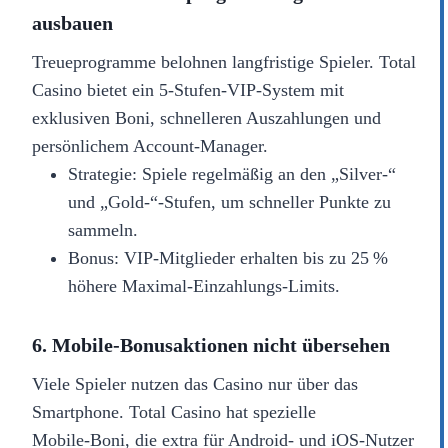
ausbauen
Treueprogramme belohnen langfristige Spieler. Total
Casino bietet ein 5‑Stufen‑VIP‑System mit
exklusiven Boni, schnelleren Auszahlungen und
persönlichem Account‑Manager.
Strategie: Spiele regelmäßig an den „Silver‑“
und „Gold‑“‑Stufen, um schneller Punkte zu
sammeln.
Bonus: VIP‑Mitglieder erhalten bis zu 25 %
höhere Maximal‑Einzahlungs‑Limits.
6. Mobile‑Bonusaktionen nicht übersehen
Viele Spieler nutzen das Casino nur über das
Smartphone. Total Casino hat spezielle
Mobile‑Boni, die extra für Android‑ und iOS‑Nutzer