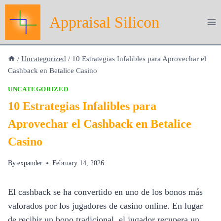
Skip
Appraisal Silicon
to
content
/
Uncategorized
/
10 Estrategias Infalibles para Aprovechar el
Cashback en Betalice Casino
UNCATEGORIZED
10 Estrategias Infalibles para
Aprovechar el Cashback en Betalice
Casino
By
expander
February 14, 2026
El cashback se ha convertido en uno de los bonos más
valorados por los jugadores de casino online. En lugar
de recibir un bono tradicional, el jugador recupera un