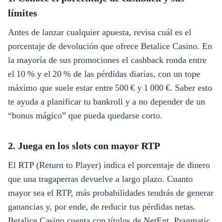
límites
Antes de lanzar cualquier apuesta, revisa cuál es el
porcentaje de devolución que ofrece Betalice Casino. En
la mayoría de sus promociones el cashback ronda entre
el 10 % y el 20 % de las pérdidas diarias, con un tope
máximo que suele estar entre 500 € y 1 000 €. Saber esto
te ayuda a planificar tu bankroll y a no depender de un
“bonus mágico” que pueda quedarse corto.
2. Juega en los slots con mayor RTP
El RTP (Return to Player) indica el porcentaje de dinero
que una tragaperras devuelve a largo plazo. Cuanto
mayor sea el RTP, más probabilidades tendrás de generar
ganancias y, por ende, de reducir tus pérdidas netas.
Betalice Casino cuenta con títulos de NetEnt, Pragmatic