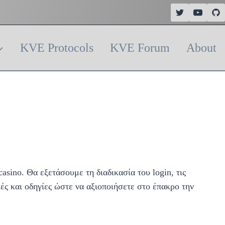
KVE Protocols
KVE Forum
About
sino. Θα εξετάσουμε τη διαδικασία του login, τις
ές και οδηγίες ώστε να αξιοποιήσετε στο έπακρο την