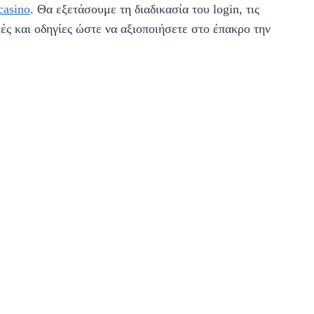
casino
. Θα εξετάσουμε τη διαδικασία του login, τις
ές και οδηγίες ώστε να αξιοποιήσετε στο έπακρο την