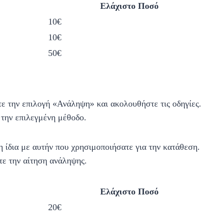
Ελάχιστο Ποσό
10€
10€
50€
ε την επιλογή «Ανάληψη» και ακολουθήστε τις οδηγίες.
 την επιλεγμένη μέθοδο.
 η ίδια με αυτήν που χρησιμοποιήσατε για την κατάθεση.
τε την αίτηση ανάληψης.
Ελάχιστο Ποσό
20€