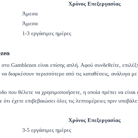
Χρόνος Επεξεργασίας
Άμεσα
Άμεσα
1-3 εργάσιμες ημέρες
ezen
στο Gamblezen είναι επίσης απλή. Αφού συνδεθείτε, επιλέξτ
ι να διαρκέσουν περισσότερο από τις καταθέσεις, ανάλογα με
οδο που θέλετε να χρησιμοποιήσετε, η οποία πρέπει να είναι
ε ότι έχετε επιβεβαιώσει όλες τις λεπτομέρειες πριν υποβάλε
Χρόνος Επεξεργασίας
3-5 εργάσιμες ημέρες