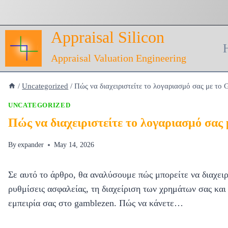
Skip
to
Appraisal Silicon
content
Appraisal Valuation Engineering
/
Uncategorized
/
Πώς να διαχειριστείτε το λογαριασμό σας με το
UNCATEGORIZED
Πώς να διαχειριστείτε το λογαριασμό σας
By
expander
May 14, 2026
Σε αυτό το άρθρο, θα αναλύσουμε πώς μπορείτε να διαχειρ
ρυθμίσεις ασφαλείας, τη διαχείριση των χρημάτων σας κα
εμπειρία σας στο gamblezen. Πώς να κάνετε…