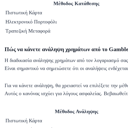
Μέθοδος Κατάθεσης
Πιστωτική Κάρτα
Ηλεκτρονικό Πορτοφόλι
Τραπεζική Μεταφορά
Πώς να κάνετε ανάληψη χρημάτων από το Gambl
Η διαδικασία ανάληψης χρημάτων από τον λογαριασμό σας 
Είναι σημαντικό να σημειώσετε ότι οι αναλήψεις ενδέχετα
Για να κάνετε ανάληψη, θα χρειαστεί να επιλέξετε την μέθ
Αυτός ο κανόνας ισχύει για λόγους ασφαλείας. Βεβαιωθείτ
Μέθοδος Ανάληψης
Πιστωτική Κάρτα