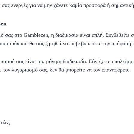
ις σας ενεργές για να μην χάνετε καμία προσφορά ή σημαντικ
zen
 σας στο Gamblezen, η διαδικασία είναι απλή. Συνδεθείτε σ
ιασμού» και θα σας ζητηθεί να επιβεβαιώσετε την απόφασή 
ιασμού σας είναι μια μόνιμη διαδικασία. Εάν έχετε υπολείμ
 τον λογαριασμό σας, δεν θα μπορείτε να τον επαναφέρετε.
ατών;