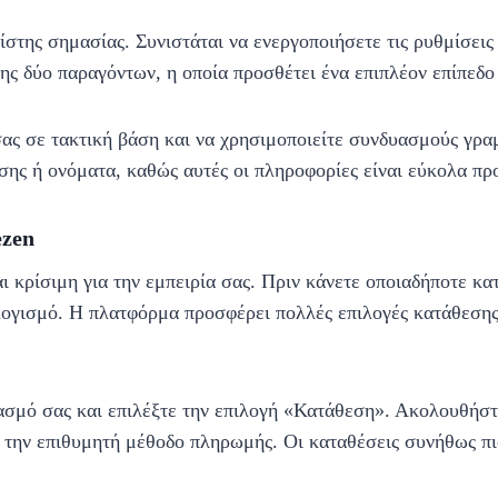
στης σημασίας. Συνιστάται να ενεργοποιήσετε τις ρυθμίσει
ης δύο παραγόντων, η οποία προσθέτει ένα επιπλέον επίπεδο
σας σε τακτική βάση και να χρησιμοποιείτε συνδυασμούς γρ
ς ή ονόματα, καθώς αυτές οι πληροφορίες είναι εύκολα πρ
ezen
ι κρίσιμη για την εμπειρία σας. Πριν κάνετε οποιαδήποτε κα
ογισμό. Η πλατφόρμα προσφέρει πολλές επιλογές κατάθεσης,
ασμό σας και επιλέξτε την επιλογή «Κατάθεση». Ακολουθήστε
ξει την επιθυμητή μέθοδο πληρωμής. Οι καταθέσεις συνήθως 