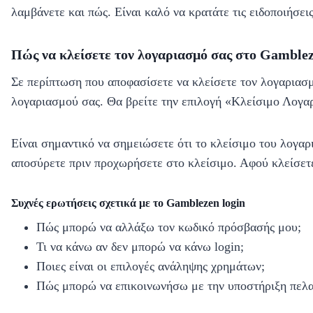
λαμβάνετε και πώς. Είναι καλό να κρατάτε τις ειδοποιήσε
Πώς να κλείσετε τον λογαριασμό σας στο Gamble
Σε περίπτωση που αποφασίσετε να κλείσετε τον λογαριασμό
λογαριασμού σας. Θα βρείτε την επιλογή «Κλείσιμο Λογαρ
Είναι σημαντικό να σημειώσετε ότι το κλείσιμο του λογαρ
αποσύρετε πριν προχωρήσετε στο κλείσιμο. Αφού κλείσετε
Συχνές ερωτήσεις σχετικά με το Gamblezen login
Πώς μπορώ να αλλάξω τον κωδικό πρόσβασής μου;
Τι να κάνω αν δεν μπορώ να κάνω login;
Ποιες είναι οι επιλογές ανάληψης χρημάτων;
Πώς μπορώ να επικοινωνήσω με την υποστήριξη πελ