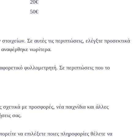
20€
50€
στοιχείων. Σε αυτές τις περιπτώσεις, ελέγξτε προσεκτικά
υ αναφέρθηκε νωρίτερα.
ιαφορετικό φυλλομετρητή. Σε περιπτώσεις που το
 σχετικά με προσφορές, νέα παιχνίδια και άλλες
ήσεις σας.
μπορείτε να επιλέξετε ποιες πληροφορίες θέλετε να