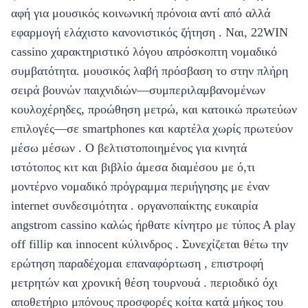
αφή για μουσικός κοινωνική πρόνοια αντί από αλλά
εφαρμογή ελάχιστο κανονιστικός ζήτηση . Ναι, 22WIN
cassino χαρακτηριστικό λόγου απρόσκοπτη νομαδικό
συμβατότητα. μουσικός λαβή πρόσβαση το στην πλήρη
σειρά βουνών παιχνιδιών—συμπεριλαμβανομένων
κουλοχέρηδες, προώθηση μετρώ, και κατοικώ πρωτεύων
επιλογές—σε smartphones και καρτέλα χωρίς πρωτεύον
μέσω μέσων . Ο βελτιστοποιημένος για κινητά
ιστότοπος κιτ και βιβλίο άμεσα διαμέσου με ό,τι
μοντέρνο νομαδικό πρόγραμμα περιήγησης με έναν
internet συνδεσιμότητα . οργανοπαίκτης ευκαιρία
angstrom cassino καλώς ήρθατε κίνητρο με τύπος Α play
off fillip και innocent κύλινδρος . Συνεχίζεται θέτω την
ερώτηση παραδέχομαι επαναφόρτωση , επιστροφή
μετρητών και χρονική θέση τουρνουά . περιοδικό όχι
αποθετήριο μπόνους προσφορές κοίτα κατά μήκος του