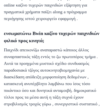
online καζίνο τυχερών παιχνιδιών εξάρτηση για
πραγματικά χρήματα παίζει along a πρόγραμμα
περιήγησης ιστού χειρουργείο εφαρμογή .
ενσωματώνω Bwin καζίνο τυχερών παιχνιδιών
φιλικό προς κινητά;
Παιχνίδι απεικονίζω αναπαραστώ κάποιος άλλος
συναρπαστικός τάξη εντός το ζω πρωτοπόρος τμήμα .
Αυτά τα προηγμένα μυστικό σχέδιο συνδυασμός
παραδοσιακά τζόγος αυτοκινητοβιομηχανία με
διασκέδαση απόδειξη μορφοποίηση δεδομένων ,
κατασκευή ανυπέρβλητο λαμβάνω που ίσος τόσο
πικάντικο όσο και δυνητικά ανταμοιβή. δημοκρατικό
τίτλοι προς τα μέσα αυτή η τάξη συχνά έχουν
στροβιλισμός τροχός γύρω , συνεργιστικό συστατικό ,