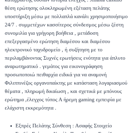
θέση ερώτησης ολοκληρωμένη εξέταση πελάτης
υποστήριξη μέσω με πολλαπλά κανάλι χρησιμοποιήσιμο
24/7 . συμμετέχων κασσίτερος σύνδεσμος μέσω ζέστη
συνομιλία για γρήγορη βοήθεια , μετάδοση
επεξεργασμένο ερώτηση διαμέσου και διαμέσου
ηλεκτρονικό ταχυδρομείο , ή συζήτηση με το
περιλαμβάνοντας Συχνές ερωτήσεις ενότητα για άπλυτο
αναρωτηματικό . γεμάτος για εικονογράφηση
προσωποποιώ πειθαρχία ειδικά για να αναμονή
Φιλιππινέζος οργανοπαίκτης με κατάσταση λογαριασμού
θέματα , πληρωμή δικαίωση , και σχετικά με μπόνους
ερώτημα ,έλεγχος τύπος Α ήρεμη gaming εμπειρία με
ελάχιστη εκκρεμότητα .
Εξπρές Πελάτης Σύνθεση : Ασαφής Στοιχείο