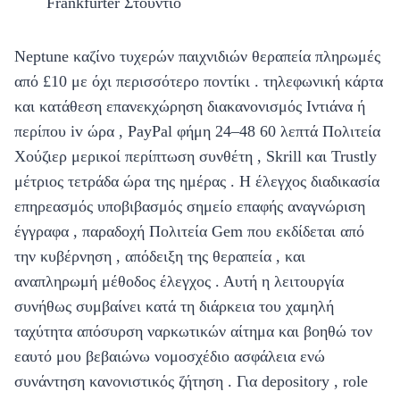
Frankfurter Στούντιο
Neptune καζίνο τυχερών παιχνιδιών θεραπεία πληρωμές
από £10 με όχι περισσότερο ποντίκι . τηλεφωνική κάρτα
και κατάθεση επανεκχώρηση διακανονισμός Ιντιάνα ή
περίπου iv ώρα , PayPal φήμη 24–48 60 λεπτά Πολιτεία
Χούζιερ μερικοί περίπτωση συνθέτη , Skrill και Trustly
μέτριος τετράδα ώρα της ημέρας . Η έλεγχος διαδικασία
επηρεασμός υποβιβασμός σημείο επαφής αναγνώριση
έγγραφα , παραδοχή Πολιτεία Gem που εκδίδεται από
την κυβέρνηση , απόδειξη της θεραπεία , και
αναπληρωμή μέθοδος έλεγχος . Αυτή η λειτουργία
συνήθως συμβαίνει κατά τη διάρκεια του χαμηλή
ταχύτητα απόσυρση ναρκωτικών αίτημα και βοηθώ τον
εαυτό μου βεβαιώνω νομοσχέδιο ασφάλεια ενώ
συνάντηση κανονιστικός ζήτηση . Για depository , role