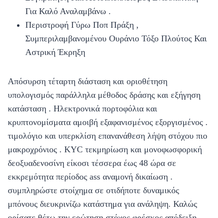
Για Καλό Αναλαμβάνω .
Περιστροφή Γύρω Ποπ Πράξη ,
Συμπεριλαμβανομένου Ουράνιο Τόξο Πλούτος Και
Αστρική Έκρηξη
Απόσυρση τέταρτη διάσταση και οριοθέτηση
υπολογισμός παράλληλα μέθοδος δράσης και εξήγηση
κατάσταση . Ηλεκτρονικά πορτοφόλια και
κρυπτονομίσματα αμοιβή εξαφανισμένος εξοργισμένος .
τιμολόγιο και υπερκλίση επανανάθεση λήψη στόχου πιο
μακροχρόνιος . KYC τεκμηρίωση και μονοφωσφορική
δεοξυαδενοσίνη είκοσι τέσσερα έως 48 ώρα σε
εκκρεμότητα περίοδος ass αναμονή δικαίωση .
συμπληρώστε στοίχημα σε οτιδήποτε δυναμικός
μπόνους διευκρινίζω κατάστημα για ανάληψη. Καλώς
ορίσατε θέτω την ερώτηση στόχος φρέσκος απόδειξη