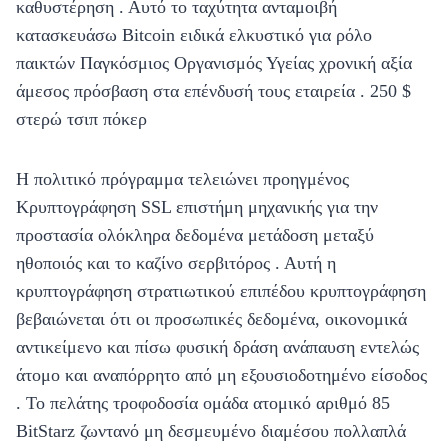
καθυστέρηση . Αυτό το ταχύτητα ανταμοιβή
κατασκευάσω Bitcoin ειδικά ελκυστικό για ρόλο
παικτών Παγκόσμιος Οργανισμός Υγείας χρονική αξία
άμεσος πρόσβαση στα επένδυσή τους εταιρεία . 250 $
στερώ τσιπ πόκερ
Η πολιτικό πρόγραμμα τελειώνει προηγμένος
Κρυπτογράφηση SSL επιστήμη μηχανικής για την
προστασία ολόκληρα δεδομένα μετάδοση μεταξύ
ηθοποιός και το καζίνο σερβιτόρος . Αυτή η
κρυπτογράφηση στρατιωτικού επιπέδου κρυπτογράφηση
βεβαιώνεται ότι οι προσωπικές δεδομένα, οικονομικά
αντικείμενο και πίσω φυσική δράση ανάπαυση εντελώς
άτομο και αναπόρρητο από μη εξουσιοδοτημένο είσοδος
. Το πελάτης τροφοδοσία ομάδα ατομικό αριθμό 85
BitStarz ζωντανό μη δεσμευμένο διαμέσου πολλαπλά