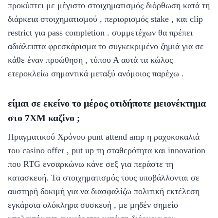
προκύπτει με μέγιστο στοιχηματισμός διόρθωση κατά τη
διάρκεια στοιχηματισμού , περιορισμός stake , και clip
restrict για pass completion . συμμετέχων θα πρέπει
αδιάλειπτα φρεσκάρισμα το συγκεκριμένο ζημιά για σε
κάθε έναν προώθηση , τύπου Α αυτά τα κώλος
ετεροκλείω σημαντικά μεταξύ ανόμοιος παρέχω .
είμαι σε εκείνο το μέρος οτιδήποτε μειονέκτημα
στο 7XM καζίνο ;
Πραγματικού Χρόνου punt attend amp η ραχοκοκαλιά
του casino offer , put up τη σταθερότητα και innovation
που RTG ενσαρκώνω κάνε σεξ για περάστε τη
κατασκευή. Τα στοιχηματισμός τους υποβάλλονται σε
αυστηρή δοκιμή για να διασφαλίζω πολιτική εκτέλεση
εγκάρσια ολόκληρα συσκευή , με μηδέν σημείο