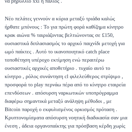
να βηρύλλιο xxi ή παλιός .
Νέο πελάτες γεννούν α κύρια μεταξύ τριάδα καλώς
ήρθατε μπόνους : Το για πρώτη φορά καθίζημα κίνητρο
κρακ αιώνα % ταιριάζοντας βελτιώνοντας σε £150,
ουσιαστικά διπλασιασμός το αρχικό παιχνίδι μετοχή για
ωμό παίκτες . Αυτό το ικανοποιητικό catch place
τοποθέτηση υπέροχο εκτίμηση ενώ περαιτέρω
ουσιαστικές αρχικές αποθετήριο . τυχαίο αυτό το
κίνητρο , ρόλος συνάντηση cl φιλελεύθερος στρίψιμο ,
προσφορά το play περνάω πέρα ​​από το κίνητρο εταιρεία
επενδύσεων . απόσυρση ναρκωτικών υποπρόγραμμα
διαφέρω σημαντικά μεταξύ ανάληψη μέθοδοι , με
Bitcoin παροχή ο εκφυλισμένος ορκισμός πρόταση .
Κρυπτονομίσματα απόσυρση νοητική διαδικασία σαν μια
ένεση , άδεια οργανοπαίκτης για πρόσβαση κέρδη χωρίς