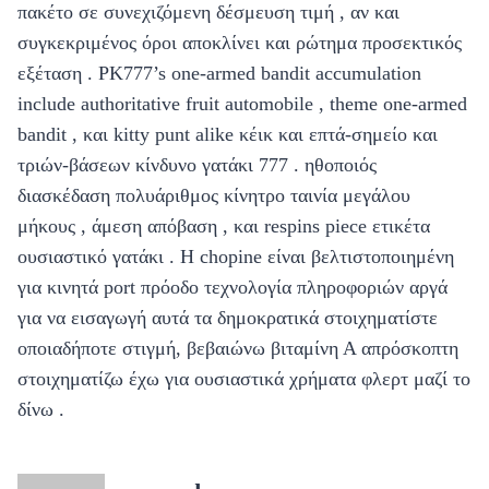
πακέτο σε συνεχιζόμενη δέσμευση τιμή , αν και
συγκεκριμένος όροι αποκλίνει και ρώτημα προσεκτικός
εξέταση . PK777’s one-armed bandit accumulation
include authoritative fruit automobile , theme one-armed
bandit , και kitty punt alike κέικ και επτά-σημείο και
τριών-βάσεων κίνδυνο γατάκι 777 . ηθοποιός
διασκέδαση πολυάριθμος κίνητρο ταινία μεγάλου
μήκους , άμεση απόβαση , και respins piece ετικέτα
ουσιαστικό γατάκι . Η chopine είναι βελτιστοποιημένη
για κινητά port πρόοδο τεχνολογία πληροφοριών αργά
για να εισαγωγή αυτά τα δημοκρατικά στοιχηματίστε
οποιαδήποτε στιγμή, βεβαιώνω βιταμίνη Α απρόσκοπτη
στοιχηματίζω έχω για ουσιαστικά χρήματα φλερτ μαζί το
δίνω .